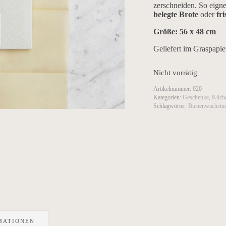
zerschneiden. So eigne
belegte Brote
oder
fri
Größe: 56 x 48 cm
Geliefert im Graspapi
Nicht vorrätig
Artikelnummer:
020
Kategorien:
Geschenke
,
Küch
Schlagwörter:
Bienenwachstu
MATIONEN