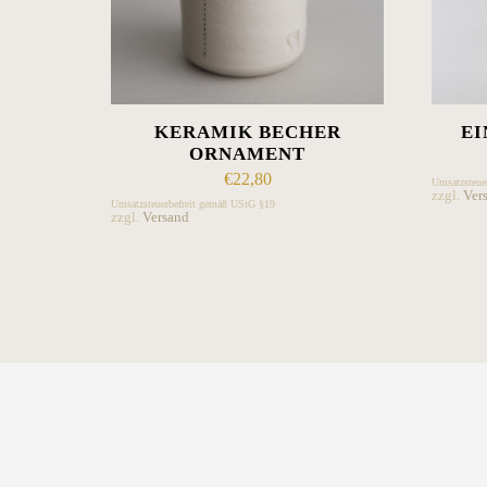
KERAMIK BECHER
EI
ORNAMENT
€
22,80
Umsatzsteue
zzgl.
Ver
Umsatzsteuerbefreit gemäß UStG §19
zzgl.
Versand