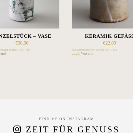
NZELSTÜCK – VASE
KERAMIK GEFÄSS
€
38,00
€
22,00
rbefreit gemäß UStG §19
Umsatzsteuerbefreit gemäß UStG §19
sand
zzgl.
Versand
FIND ME ON INSTAGRAM
ZEIT FÜR GENUSS