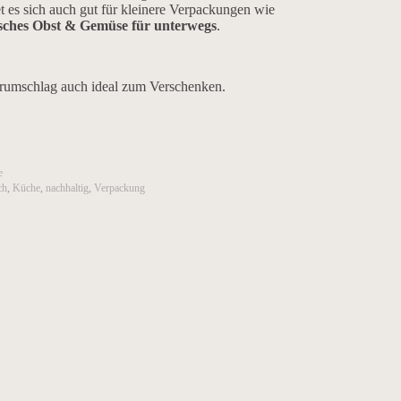
t es sich auch gut für kleinere Verpackungen wie
sches Obst & Gemüse für unterwegs
.
erumschlag auch ideal zum Verschenken.
e
ch
,
Küche
,
nachhaltig
,
Verpackung