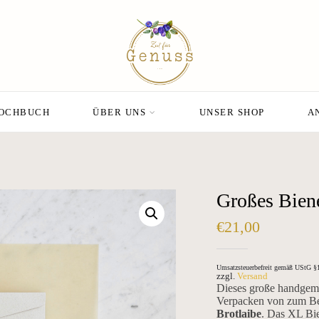
KOCHBUCH
ÜBER UNS
UNSER SHOP
A
Großes Bien
€
21,00
Umsatzsteuerbefreit gemäß UStG §
zzgl.
Versand
Dieses große handgema
Verpacken von zum Be
Brotlaibe
. Das XL Bie