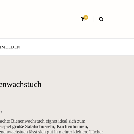
0
NMELDEN
enwachstuch
19
chte Bienenwachstuch eignet ideal sich zum
ispiel
große Salatschüsseln
,
Kuchenformen,
nenwachstuch lässt sich gut in mehrer kleinere Tücher