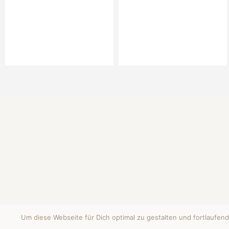
Um diese Webseite für Dich optimal zu gestalten und fortlauf
(C) 2024 - Janine Funke All Rights Reserved.
KONTAKT
ZA