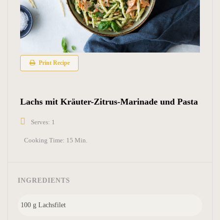
Print Recipe
Lachs mit Kräuter-Zitrus-Marinade und Pasta
Serves: 1
Cooking Time: 15 Min.
INGREDIENTS
100 g Lachsfilet