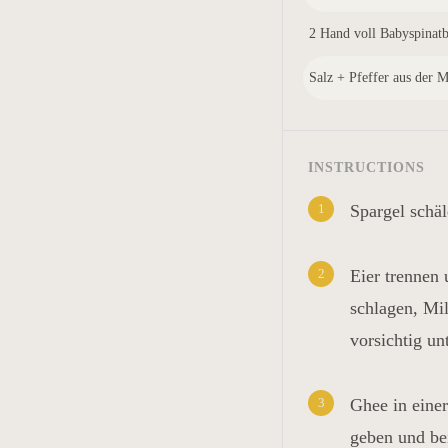
2 Hand voll Babyspinatb
Salz + Pfeffer aus der 
INSTRUCTIONS
1
Spargel schäl
2
Eier trennen 
schlagen, Mi
vorsichtig un
3
Ghee in eine
geben und bei