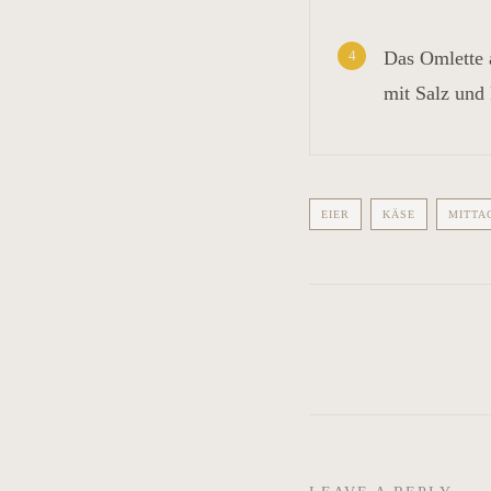
4
Das Omlette a
mit Salz und 
EIER
KÄSE
MITTA