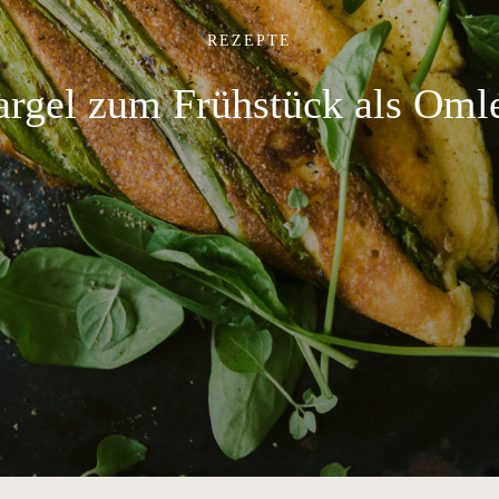
REZEPTE
argel zum Frühstück als Omle